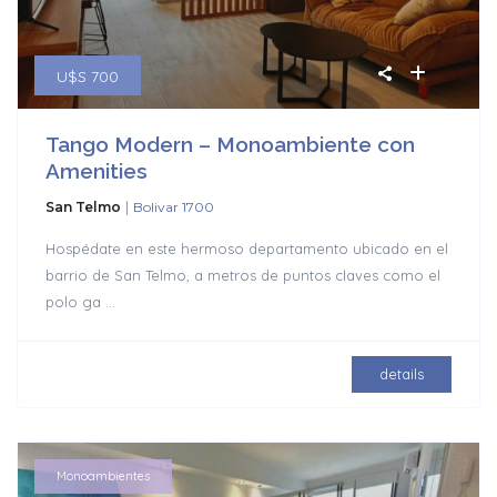
U$S 700
Tango Modern – Monoambiente con
Amenities
|
San Telmo
Bolivar 1700
Hospédate en este hermoso departamento ubicado en el
barrio de San Telmo, a metros de puntos claves como el
polo ga
...
details
Monoambientes