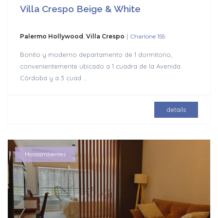
Villa Crespo Beige & White
|
Palermo Hollywood
,
Villa Crespo
Charlone 155
Bonito y moderno departamento de 1 dormitorio,
convenientemente ubicado a 1 cuadra de la Avenida
Córdoba y a 3 cuad
...
details
Monoambientes