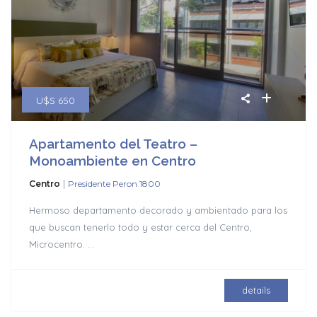
U$S 650
Apartamento del Teatro –
Monoambiente en Centro
|
Centro
Presidente Peron 1800
Hermoso departamento decorado y ambientado para los
que buscan tenerlo todo y estar cerca del Centro,
Microcentro.
...
details