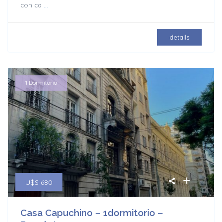
con ca
...
details
1 Dormitorio
U$S 680
Casa Capuchino – 1dormitorio –