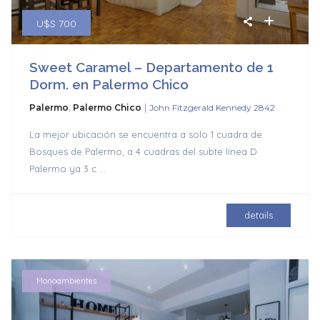
U$S 700
Sweet Caramel – Departamento de 1
Dorm. en Palermo Chico
|
Palermo
,
Palermo Chico
John Fitzgerald Kennedy 2842
La mejor ubicación se encuentra a solo 1 cuadra de
Bosques de Palermo, a 4 cuadras del subte línea D
Palermo ya 3 c
...
details
Monoambientes