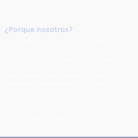
¿Porque nosotros?
Nuestra experiencia es nuestra ventaja a la hora de
encontrar las propiedades ideales para alquileres
de corto plazo de 3 a 6 meses en Palermo, Recoleta,
Belgrano, Almagro y más. Desde la administración
de propiedades hasta la búsqueda intensiva
personalizada de propiedades, nuestro trabajo es
ayudarlo a encontrar la casa que está buscando.
Desde el momento en que inicia la comunicación
con nosotros, le brindamos una experiencia de
alquiler amigable, transparente y sin problemas.