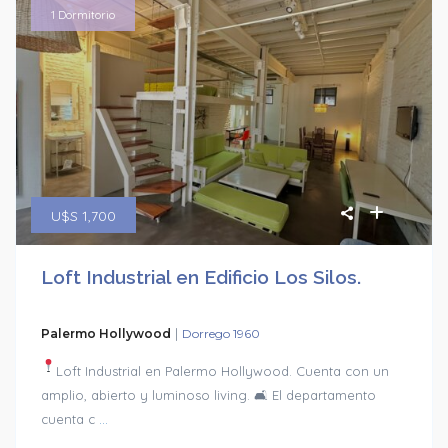
1 Dormitorio
U$S 1,700
Loft Industrial en Edificio Los Silos.
|
Palermo Hollywood
Dorrego 1960
Loft Industrial en Palermo Hollywood. Cuenta con un
amplio, abierto y luminoso living. 🛋 El departamento
cuenta c
...