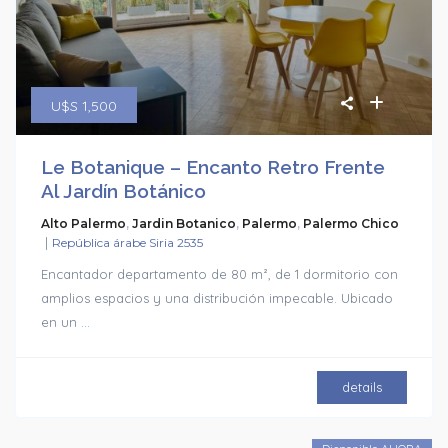
U$S 1,500
Le Botanique – Encanto Retro Frente
Al Jardín Botánico
Alto Palermo
,
Jardin Botanico
,
Palermo
,
Palermo Chico
|
República árabe Siria 2535
Encantador departamento de 80 m², de 1 dormitorio con
amplios espacios y una distribución impecable. Ubicado
en un
...
details