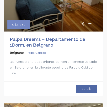
U$S 850
Palpa Dreams – Departamento de
1Dorm. en Belgrano
|
Belgrano
Palpa Cabildo
Bienvenido a tu oasis urbano, convenientemente ubicado
en Belgrano, en la vibrante esquina de Palpa y Cabildo.
Este
...
details