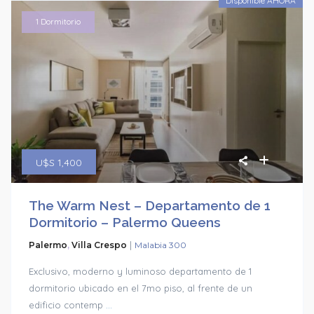
Disponible AHORA
1 Dormitorio
U$S 1,400
The Warm Nest – Departamento de 1
Dormitorio – Palermo Queens
|
Palermo
,
Villa Crespo
Malabia 300
Exclusivo, moderno y luminoso departamento de 1
dormitorio ubicado en el 7mo piso, al frente de un
edificio contemp
...