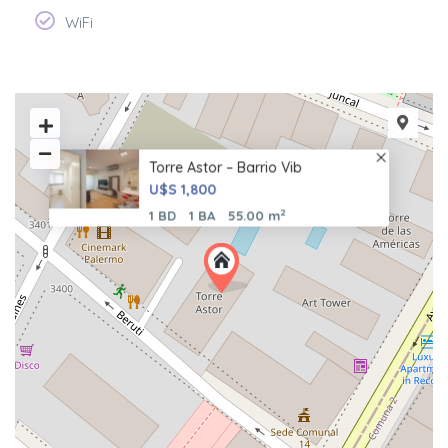
WiFi
Torre Astor – Barrio Vib
U$S 1,800
2
1 BD
1 BA
55.00 m