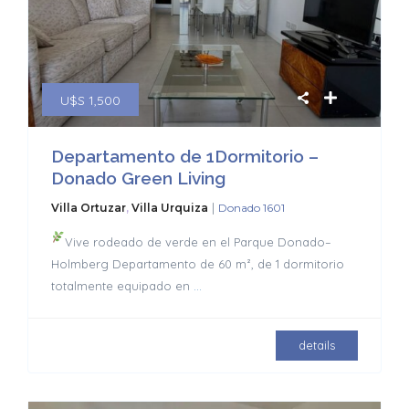
U$S 1,500
Departamento de 1Dormitorio –
Donado Green Living
|
Villa Ortuzar
,
Villa Urquiza
Donado 1601
Vive rodeado de verde en el Parque Donado–
Holmberg Departamento de 60 m², de 1 dormitorio
totalmente equipado en
...
details