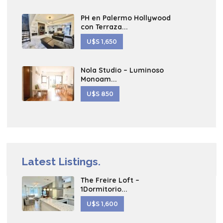
PH en Palermo Hollywood
con Terraza...
U$S 1,650
Nola Studio – Luminoso
Monoam...
U$S 850
Latest Listings.
The Freire Loft –
1Dormitorio...
U$S 1,600