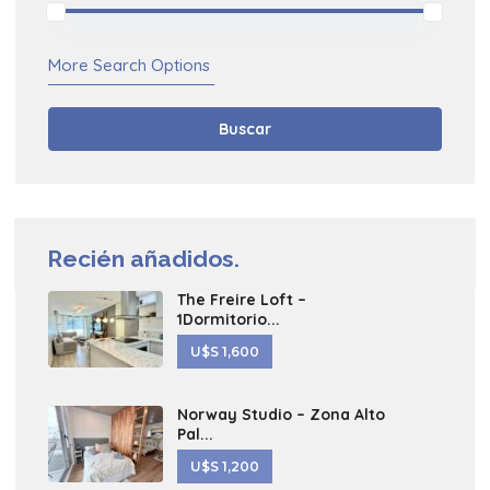
More Search Options
Buscar
Recién añadidos.
The Freire Loft –
1Dormitorio...
U$S 1,600
Norway Studio – Zona Alto
Pal...
U$S 1,200