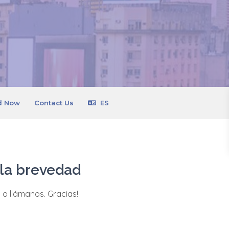
d Now
Contact Us
ES
 la brevedad
m o llámanos. Gracias!